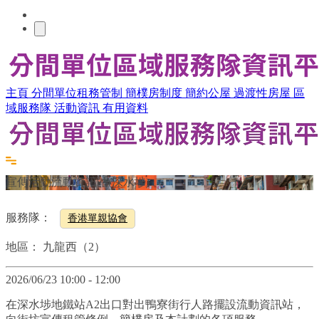
主頁
分間單位租務管制
簡樸房制度
簡約公屋
過渡性房屋
區
域服務隊
活動資訊
有用資料
宣傳活動流動資訊站(深水埗)
服務隊：
香港單親協會
地區：
九龍西（2）
2026/06/23 10:00 - 12:00
在深水埗地鐵站A2出口對出鴨寮街行人路擺設流動資訊站，