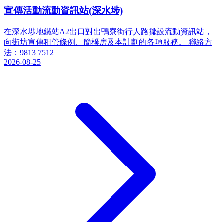
宣傳活動流動資訊站(深水埗)
在深水埗地鐵站A2出口對出鴨寮街行人路擺設流動資訊站，
向街坊宣傳租管條例、簡樸房及本計劃的各項服務。 聯絡方
法：9813 7512
2026-08-25