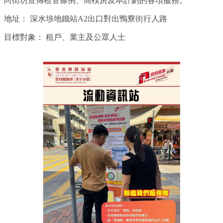
向街坊宣傳租管條例、簡樸房及本計劃的各項服務。
地址：
深水埗地鐵站A2出口對出鴨寮街行人路
目標對象：
租戶、業主及公眾人士