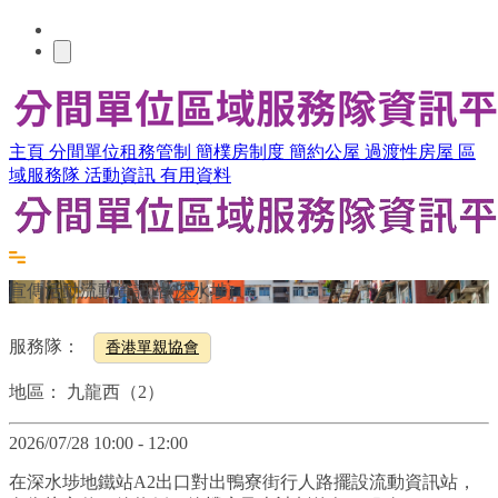
主頁
分間單位租務管制
簡樸房制度
簡約公屋
過渡性房屋
區
域服務隊
活動資訊
有用資料
宣傳活動流動資訊站(深水埗)
服務隊：
香港單親協會
地區：
九龍西（2）
2026/07/28 10:00 - 12:00
在深水埗地鐵站A2出口對出鴨寮街行人路擺設流動資訊站，