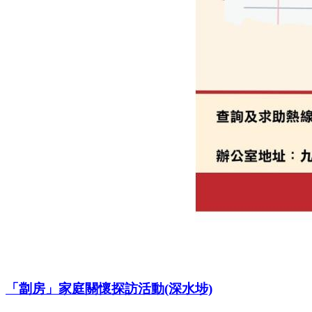
「劏房」家庭關懷探訪活動(深水埗)