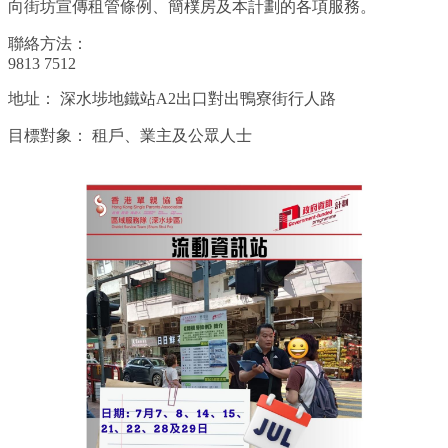
向街坊宣傳租管條例、簡樸房及本計劃的各項服務。
聯絡方法：
9813 7512
地址：
深水埗地鐵站A2出口對出鴨寮街行人路
目標對象：
租戶、業主及公眾人士