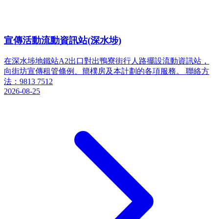
宣傳活動流動資訊站(深水埗)
在深水埗地鐵站A2出口對出鴨寮街行人路擺設流動資訊站，
向街坊宣傳租管條例、簡樸房及本計劃的各項服務。 聯絡方
法：9813 7512
2026-08-25