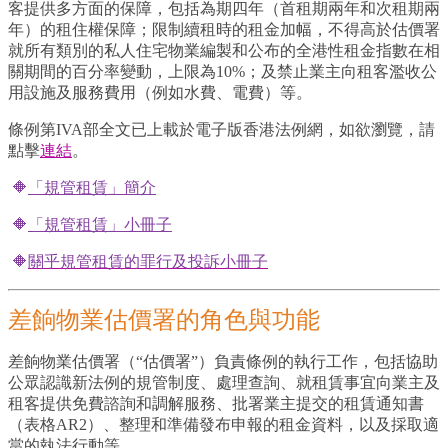
客提供多方面的保障，包括為期四年（首租期兩年和次租期兩
年）的租住權保障；限制續租時的租金加幅，不得高於估價署
就所有類別的私人住宅物業編製和公布的全港性租金指數在相
關期間的百分率變動，上限為10%；及禁止業主向租客濫收公
用設施及服務費用（例如水費、電費）等。
條例第IVA部全文已上載於電子版香港法例網，如欲瀏覽，請
點擊
連結
。
🔶
「規管租賃」簡介
🔶
「規管租賃」小冊子
🔶
關乎規管租賃的罪行及投訴小冊子
差餉物業估價署的角色與功能
差餉物業估價署（“估價署”）負責條例的執行工作，包括協助
公眾認識新法例的規管制度、處理查詢、就租賃事宜向業主及
租客提供免費諮詢和調解服務、批署業主提交的租賃通知書
（表格AR2）、整理和準備發布申報的租金資料，以及採取適
當的執法行動等。