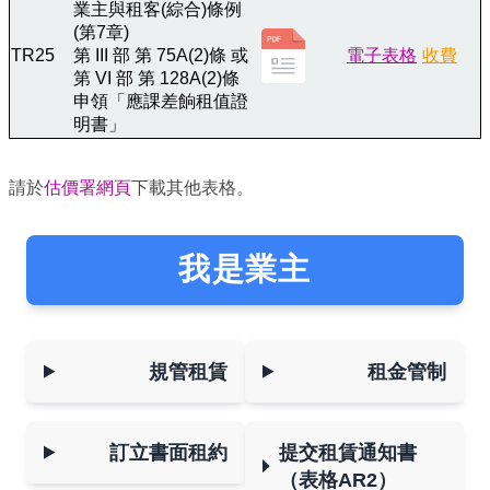
業主與租客(綜合)條例
(第7章)
TR25
第 III 部 第 75A(2)條 或
電子表格
收費
第 VI 部 第 128A(2)條
申領「應課差餉租值證
明書」
請於
估價署網頁
下載其他表格。
我是業主
規管租賃
租金管制
訂立書面租約
提交租賃通知書
（表格AR2）