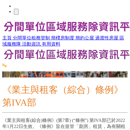
主頁
分間單位租務管制
簡樸房制度
簡約公屋
過渡性房屋
區
域服務隊
活動資訊
有用資料
規管租賃
《業主與租客（綜合）條例》
第IVA部
《業主與租客(綜合)條例》(第7章) (“條例”) 第IVA部已於2022
年1月22日生效。《條例》旨在規管「劏房」租賃，為有關租