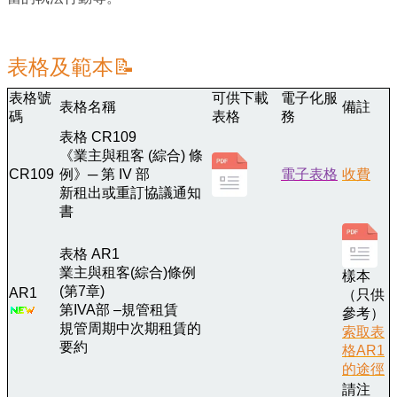
表格及範本
📝
表格號
可供下載
電子化服
表格名稱
備註
碼
表格
務
表格 CR109
《業主與租客 (綜合) 條
CR109
例》─ 第 IV 部
電子表格
收費
新租出或重訂協議通知
書
表格 AR1
業主與租客(綜合)條例
樣本
(第7章)
AR1
（只供
第IVA部 –規管租賃
參考）
規管周期中次期租賃的
索取表
要約
格AR1
的途徑
請注