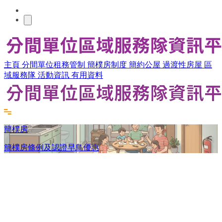
主頁
分間單位租務管制
簡樸房制度
簡約公屋
過渡性房屋
區
域服務隊
活動資訊
有用資料
簡樸房
簡樸房條例及認證早鳥優惠