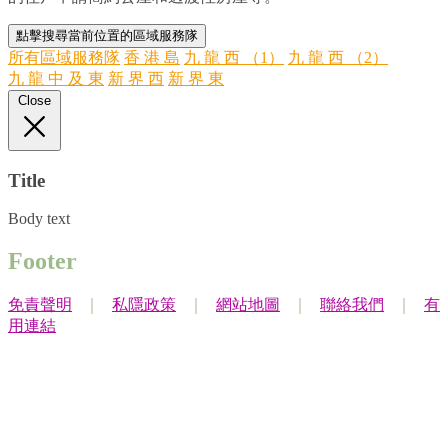
+
點擊搜尋當前位置的區域服務隊
所有區域服務隊
香 港 島
九 龍 西 （1）
九 龍 西 （2）
−
九 龍 中 及 東
新 界 西
新 界 東
Close
Title
Body text
Footer
免責聲明
｜
私隱政策
｜
網站地圖
｜
聯絡我們
｜
有
用連結