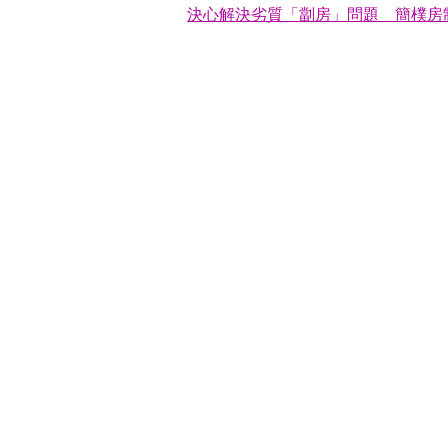
決心解決劣質「劏房」問題 簡樸房