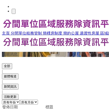
主頁
分間單位租務管制
簡樸房制度
簡約公屋
過渡性房屋
區域
最新消息
全部
|
媒體報道
|
新聞資訊
|
活動更新
發佈日期
標題