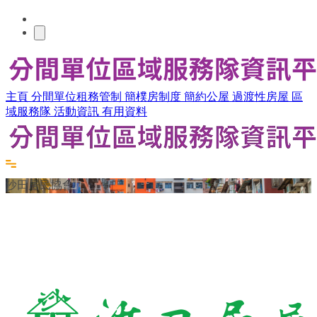
主頁
分間單位租務管制
簡樸房制度
簡約公屋
過渡性房屋
區
域服務隊
活動資訊
有用資料
沙田居民協會