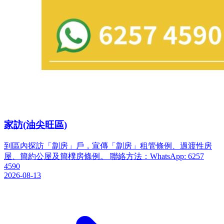
家訪(油尖旺區)
到區內探訪「劏房」戶，宣傳「劏房」租管條例、過渡性房
屋、簡約公屋及簡樸房條例。 聯絡方法：WhatsApp: 6257
4590
2026-08-13