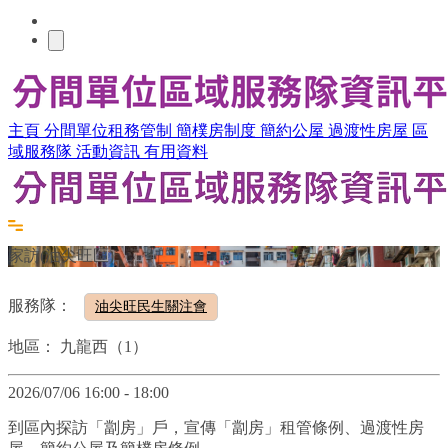
主頁
分間單位租務管制
簡樸房制度
簡約公屋
過渡性房屋
區
域服務隊
活動資訊
有用資料
家訪(油尖旺區)
服務隊：
油尖旺民生關注會
地區：
九龍西（1）
2026/07/06 16:00 - 18:00
到區內探訪「劏房」戶，宣傳「劏房」租管條例、過渡性房