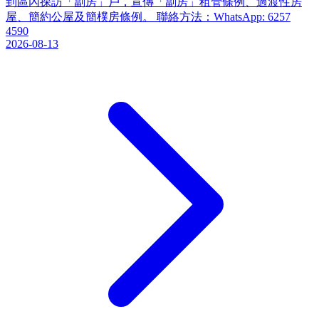
到區內探訪「劏房」戶，宣傳「劏房」租管條例、過渡性房
屋、簡約公屋及簡樸房條例。 聯絡方法：WhatsApp: 6257
4590
2026-08-13