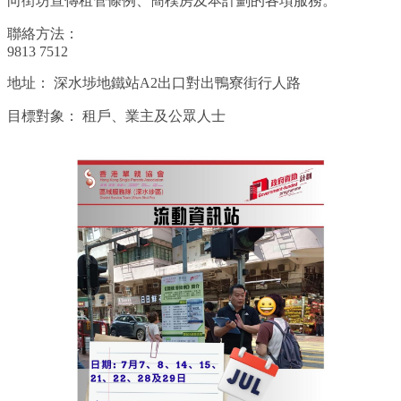
向街坊宣傳租管條例、簡樸房及本計劃的各項服務。
聯絡方法：
9813 7512
地址：
深水埗地鐵站A2出口對出鴨寮街行人路
目標對象：
租戶、業主及公眾人士