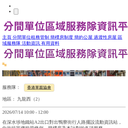
主頁
分間單位租務管制
簡樸房制度
簡約公屋
過渡性房屋
區
域服務隊
活動資訊
有用資料
宣傳活動流動資訊站(深水埗)
服務隊：
香港單親協會
地區：
九龍西（2）
2026/07/14 10:00 - 12:00
在深水埗地鐵站A2出口對出鴨寮街行人路擺設流動資訊站，