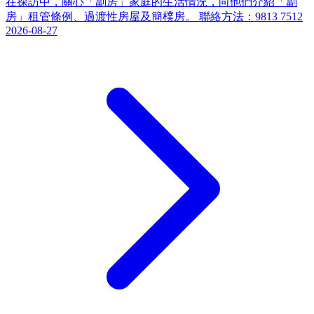
在探訪中，關心「劏房」家庭的生活情況，向他們介紹「劏
房」租管條例、過渡性房屋及簡樸房。 聯絡方法：9813 7512
2026-08-27