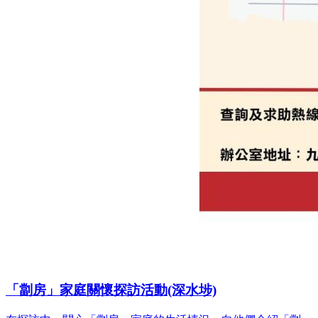
「劏房」家庭關懷探訪活動(深水埗)