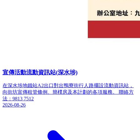
宣傳活動流動資訊站(深水埗)
在深水埗地鐵站A2出口對出鴨寮街行人路擺設流動資訊站，
向街坊宣傳租管條例、簡樸房及本計劃的各項服務。 聯絡方
法：9813 7512
2026-08-26