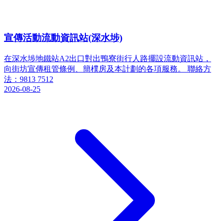
宣傳活動流動資訊站(深水埗)
在深水埗地鐵站A2出口對出鴨寮街行人路擺設流動資訊站，
向街坊宣傳租管條例、簡樸房及本計劃的各項服務。 聯絡方
法：9813 7512
2026-08-25