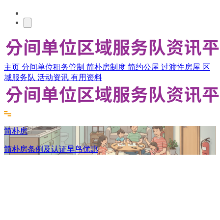
主页
分间单位租务管制
简朴房制度
简约公屋
过渡性房屋
区
域服务队
活动资讯
有用资料
简朴房
简朴房条例及认证早鸟优惠