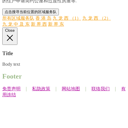
的住户申请简约公屋和过渡性房屋等.
+
点击搜寻当前位置的区域服务队
所有区域服务队
香 港 岛
九 龙 西 （1）
九 龙 西 （2）
−
九 龙 中 及 东
新 界 西
新 界 东
Close
Title
Body text
Footer
免责声明
｜
私隐政策
｜
网站地图
｜
联络我们
｜
有
用连结