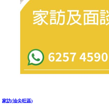
家訪(油尖旺區)