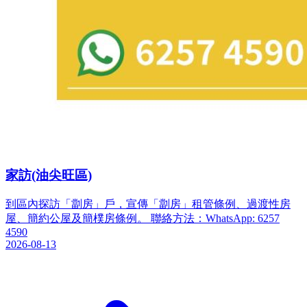
家訪(油尖旺區)
到區內探訪「劏房」戶，宣傳「劏房」租管條例、過渡性房
屋、簡約公屋及簡樸房條例。 聯絡方法：WhatsApp: 6257
4590
2026-08-13