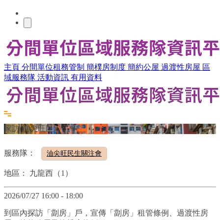
主頁
分間單位租務管制
簡樸房制度
簡約公屋
過渡性房屋
區
域服務隊
活動資訊
有用資料
家訪(油尖旺區)
服務隊：
油尖旺民生關注會
地區：
九龍西（1）
2026/07/27 16:00 - 18:00
到區內探訪「劏房」戶，宣傳「劏房」租管條例、過渡性房