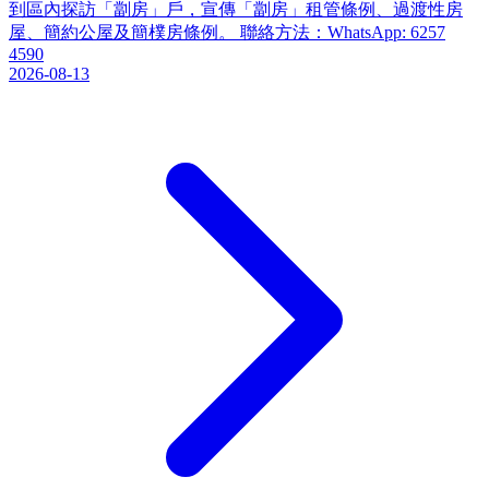
到區內探訪「劏房」戶，宣傳「劏房」租管條例、過渡性房
屋、簡約公屋及簡樸房條例。 聯絡方法：WhatsApp: 6257
4590
2026-08-13