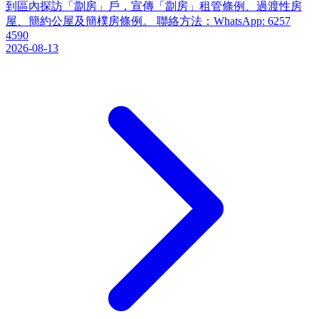
到區內探訪「劏房」戶，宣傳「劏房」租管條例、過渡性房
屋、簡約公屋及簡樸房條例。 聯絡方法：WhatsApp: 6257
4590
2026-08-13