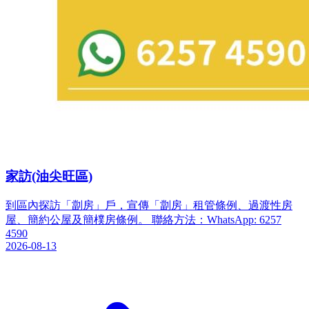
家訪(油尖旺區)
到區內探訪「劏房」戶，宣傳「劏房」租管條例、過渡性房
屋、簡約公屋及簡樸房條例。 聯絡方法：WhatsApp: 6257
4590
2026-08-13