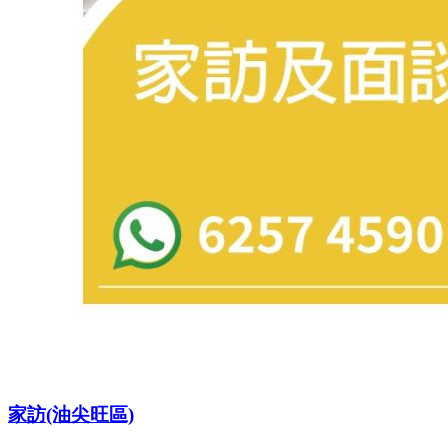
家訪(油尖旺區)