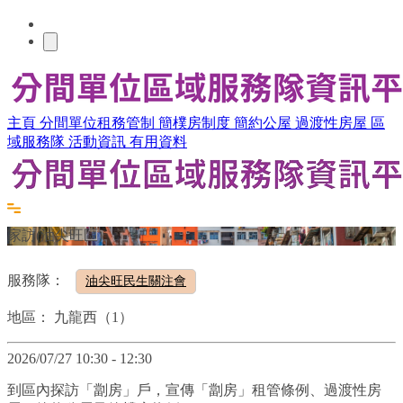
主頁
分間單位租務管制
簡樸房制度
簡約公屋
過渡性房屋
區
域服務隊
活動資訊
有用資料
家訪(油尖旺區)
服務隊：
油尖旺民生關注會
地區：
九龍西（1）
2026/07/27 10:30 - 12:30
到區內探訪「劏房」戶，宣傳「劏房」租管條例、過渡性房