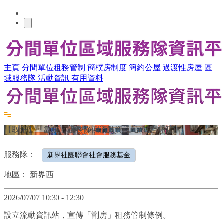
主頁
分間單位租務管制
簡樸房制度
簡約公屋
過渡性房屋
區
域服務隊
活動資訊
有用資料
【取消】「劏房」租務條例流動資訊站(屯門杯渡)
服務隊：
新界社團聯會社會服務基金
地區：
新界西
2026/07/07 10:30 - 12:30
設立流動資訊站，宣傳「劏房」租務管制條例。