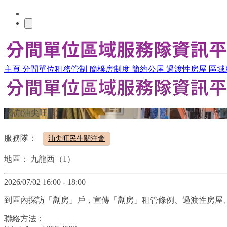
主頁
分間單位租務管制
簡樸房制度
簡約公屋
過渡性房屋
區域
家訪(油尖旺區)
服務隊：
油尖旺民生關注會
地區：
九龍西（1）
2026/07/02 16:00 - 18:00
到區內探訪「劏房」戶，宣傳「劏房」租管條例、過渡性房屋
聯絡方法：