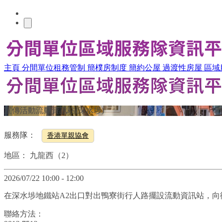
主頁
分間單位租務管制
簡樸房制度
簡約公屋
過渡性房屋
區域
宣傳活動流動資訊站(深水埗)
服務隊：
香港單親協會
地區：
九龍西（2）
2026/07/22 10:00 - 12:00
在深水埗地鐵站A2出口對出鴨寮街行人路擺設流動資訊站，
聯絡方法：