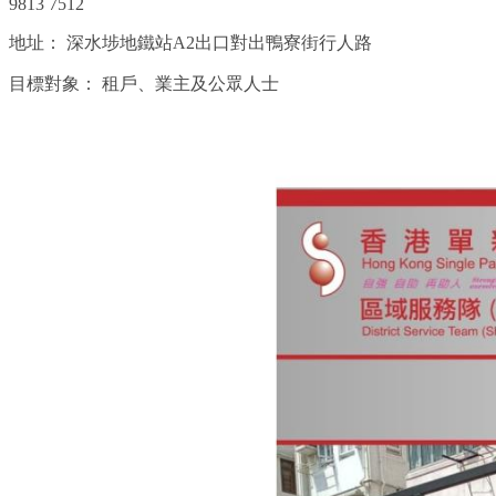
9813 7512
地址：
深水埗地鐵站A2出口對出鴨寮街行人路
目標對象：
租戶、業主及公眾人士