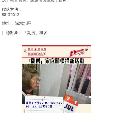
房」租管條例、過渡性房屋及簡樸房。
聯絡方法：
9813 7512
地址：
深水埗區
目標對象：
「劏房」租客