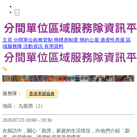
主頁
分間單位租務管制
簡樸房制度
簡約公屋
過渡性房屋
區
域服務隊
活動資訊
有用資料
「劏房」家庭關懷探訪活動(深水埗)
服務隊：
香港單親協會
地區：
九龍西（2）
2026/07/23 18:00 - 19:30
在探訪中，關心「劏房」家庭的生活情況，向他們介紹「劏