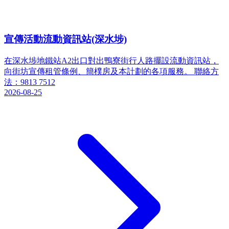
宣傳活動流動資訊站(深水埗)
在深水埗地鐵站A2出口對出鴨寮街行人路擺設流動資訊站，
向街坊宣傳租管條例、簡樸房及本計劃的各項服務。 聯絡方
法：9813 7512
2026-08-25