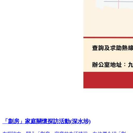
「劏房」家庭關懷探訪活動(深水埗)