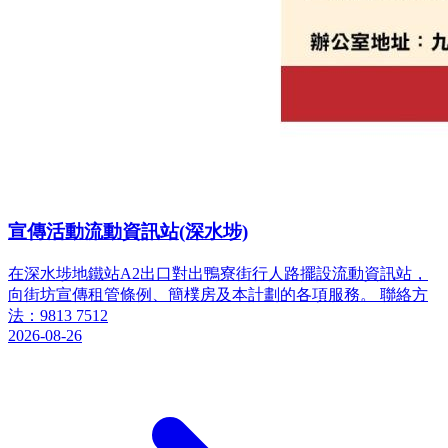
宣傳活動流動資訊站(深水埗)
在深水埗地鐵站A2出口對出鴨寮街行人路擺設流動資訊站，
向街坊宣傳租管條例、簡樸房及本計劃的各項服務。 聯絡方
法：9813 7512
2026-08-26