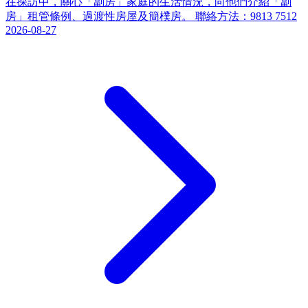
在探訪中，關心「劏房」家庭的生活情況，向他們介紹「劏
房」租管條例、過渡性房屋及簡樸房。 聯絡方法：9813 7512
2026-08-27