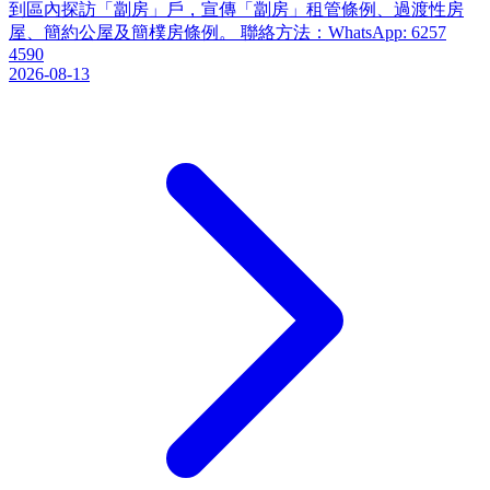
到區內探訪「劏房」戶，宣傳「劏房」租管條例、過渡性房
屋、簡約公屋及簡樸房條例。 聯絡方法：WhatsApp: 6257
4590
2026-08-13