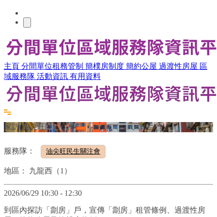
主頁
分間單位租務管制
簡樸房制度
簡約公屋
過渡性房屋
區
域服務隊
活動資訊
有用資料
家訪(油尖旺區)
服務隊：
油尖旺民生關注會
地區：
九龍西（1）
2026/06/29 10:30 - 12:30
到區內探訪「劏房」戶，宣傳「劏房」租管條例、過渡性房