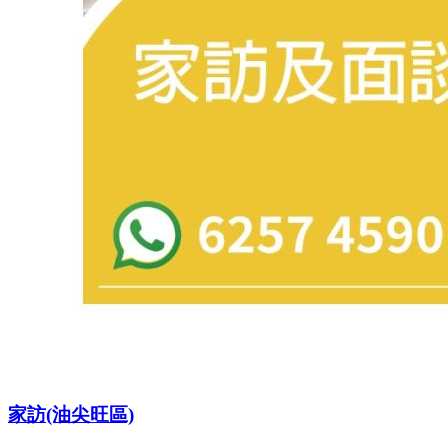
家訪(油尖旺區)