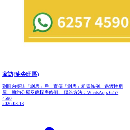
家訪(油尖旺區)
到區內探訪「劏房」戶，宣傳「劏房」租管條例、過渡性房
屋、簡約公屋及簡樸房條例。 聯絡方法：WhatsApp: 6257
4590
2026-08-13