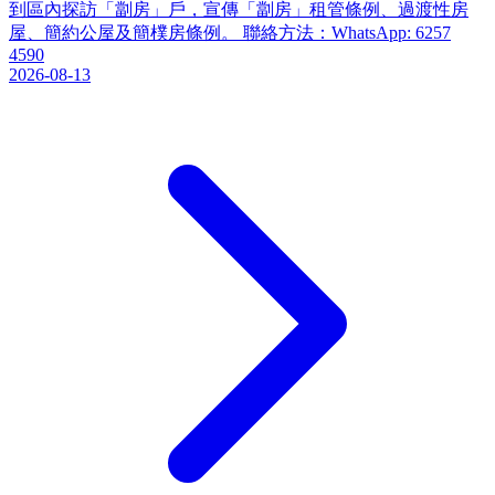
到區內探訪「劏房」戶，宣傳「劏房」租管條例、過渡性房
屋、簡約公屋及簡樸房條例。 聯絡方法：WhatsApp: 6257
4590
2026-08-13