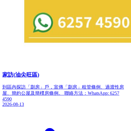
家訪(油尖旺區)
到區內探訪「劏房」戶，宣傳「劏房」租管條例、過渡性房
屋、簡約公屋及簡樸房條例。 聯絡方法：WhatsApp: 6257
4590
2026-08-13