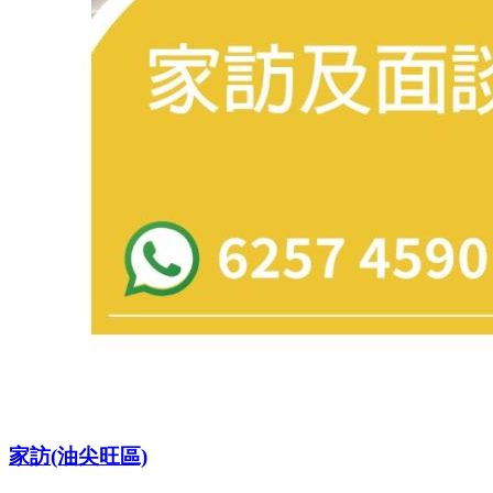
家訪(油尖旺區)