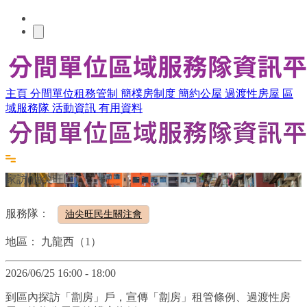
主頁
分間單位租務管制
簡樸房制度
簡約公屋
過渡性房屋
區
域服務隊
活動資訊
有用資料
家訪(油尖旺區)
服務隊：
油尖旺民生關注會
地區：
九龍西（1）
2026/06/25 16:00 - 18:00
到區內探訪「劏房」戶，宣傳「劏房」租管條例、過渡性房