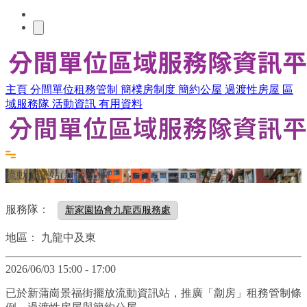
主頁
分間單位租務管制
簡樸房制度
簡約公屋
過渡性房屋
區
域服務隊
活動資訊
有用資料
流動資訊站(新蒲崗)
服務隊：
新家園協會九龍西服務處
地區：
九龍中及東
2026/06/03 15:00 - 17:00
已於新蒲崗景福街擺放流動資訊站，推廣「劏房」租務管制條