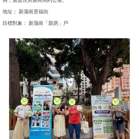
例，過渡性房屋與簡約公屋。
地址：
新蒲崗景福街
目標對象：
新蒲崗「劏房」戶