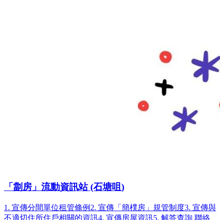
「劏房」流動資訊站 (石塘咀)
1. 宣傳分間單位租管條例2. 宣傳「簡樸房」規管制度3. 宣傳與
不適切住所住戶相關的資訊4. 宣傳房屋資訊5. 解答查詢 聯絡