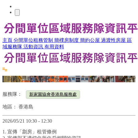
主頁
分間單位租務管制
簡樸房制度
簡約公屋
過渡性房屋
區
域服務隊
活動資訊
有用資料
「劏房」流動資訊站 (灣仔)
服務隊：
新家園協會香港島服務處
地區：
香港島
2026/05/21 10:30 - 12:30
1. 宣傳「劏房」租管條例