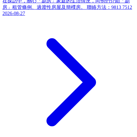
在探訪中，關心「劏房」家庭的生活情況，向他們介紹「劏
房」租管條例、過渡性房屋及簡樸房。 聯絡方法：9813 7512
2026-08-27