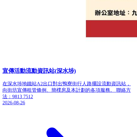
宣傳活動流動資訊站(深水埗)
在深水埗地鐵站A2出口對出鴨寮街行人路擺設流動資訊站，
向街坊宣傳租管條例、簡樸房及本計劃的各項服務。 聯絡方
法：9813 7512
2026-08-26