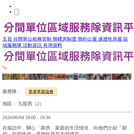
主頁
分間單位租務管制
簡樸房制度
簡約公屋
過渡性房屋
區
域服務隊
活動資訊
有用資料
「劏房」家庭關懷探訪活動(深水埗)
服務隊：
香港單親協會
地區：
九龍西（2）
2026/06/04 18:00 - 19:30
在探訪中，關心「劏房」家庭的生活情況，向他們介紹「劏