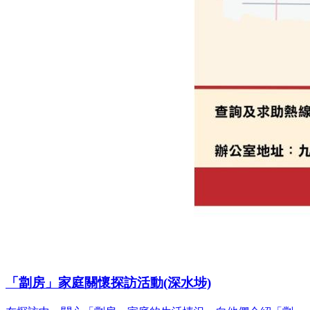
「劏房」家庭關懷探訪活動(深水埗)