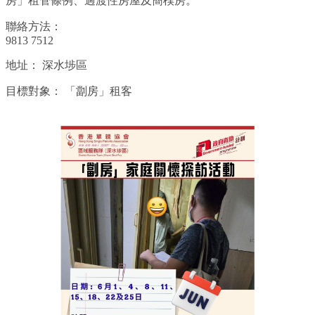
房」租管條例、過渡性房屋及簡樸房。
聯絡方法：
9813 7512
地址：
深水埗區
目標對象：
「劏房」租客