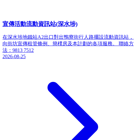
宣傳活動流動資訊站(深水埗)
在深水埗地鐵站A2出口對出鴨寮街行人路擺設流動資訊站，
向街坊宣傳租管條例、簡樸房及本計劃的各項服務。 聯絡方
法：9813 7512
2026-08-25