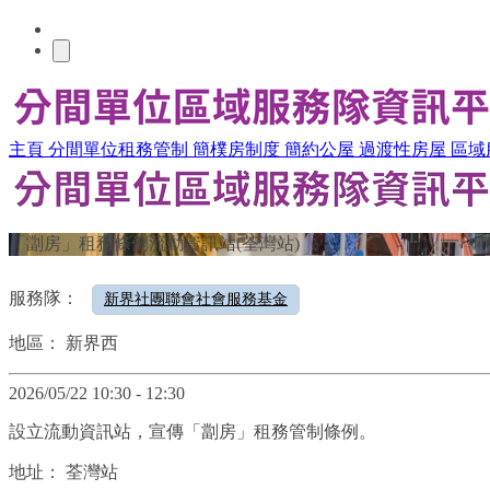
主頁
分間單位租務管制
簡樸房制度
簡約公屋
過渡性房屋
區域
「劏房」租務條例流動資訊站(荃灣站)
服務隊：
新界社團聯會社會服務基金
地區：
新界西
2026/05/22 10:30 - 12:30
設立流動資訊站，宣傳「劏房」租務管制條例。
地址：
荃灣站