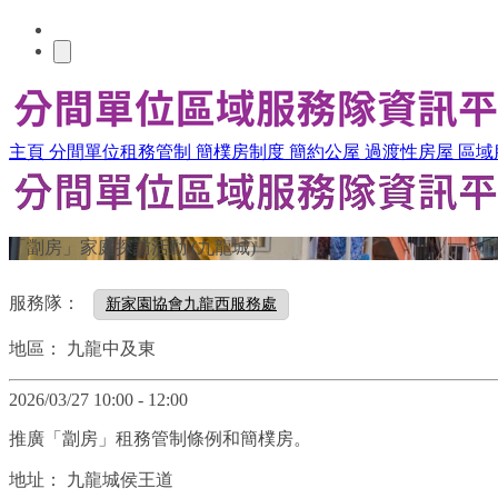
主頁
分間單位租務管制
簡樸房制度
簡約公屋
過渡性房屋
區域
「劏房」家庭探訪活動 (九龍城)
服務隊：
新家園協會九龍西服務處
地區：
九龍中及東
2026/03/27 10:00 - 12:00
推廣「劏房」租務管制條例和簡樸房。
地址：
九龍城侯王道