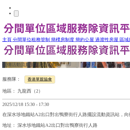
主頁
分間單位租務管制
簡樸房制度
簡約公屋
過渡性房屋
區域
宣傳活動流動資訊站(深水埗)
服務隊：
香港單親協會
地區：
九龍西（2）
2025/12/18 15:30 - 17:30
在深水埗地鐵站A2出口對出鴨寮街行人路擺設流動資訊站，
地址：
深水埗地鐵站A2出口對出鴨寮街行人路