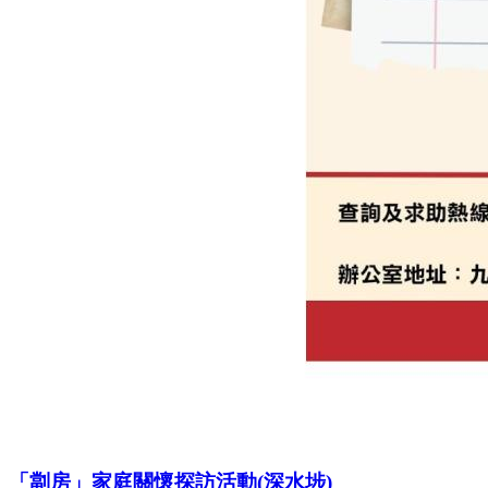
「劏房」家庭關懷探訪活動(深水埗)