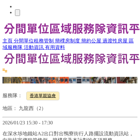
主頁
分間單位租務管制
簡樸房制度
簡約公屋
過渡性房屋
區
域服務隊
活動資訊
有用資料
宣傳活動流動資訊站(深水埗)
服務隊：
香港單親協會
地區：
九龍西（2）
2026/01/23 15:30 - 17:30
在深水埗地鐵站A2出口對出鴨寮街行人路擺設流動資訊站，