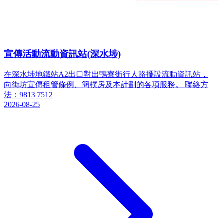
宣傳活動流動資訊站(深水埗)
在深水埗地鐵站A2出口對出鴨寮街行人路擺設流動資訊站，
向街坊宣傳租管條例、簡樸房及本計劃的各項服務。 聯絡方
法：9813 7512
2026-08-25