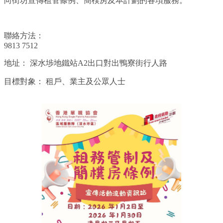
向街坊宣傳租管條例、簡樸房及本計劃的各項服務。
聯絡方法：
9813 7512
地址：
深水埗地鐵站A2出口對出鴨寮街行人路
目標對象：
租戶、業主及公眾人士