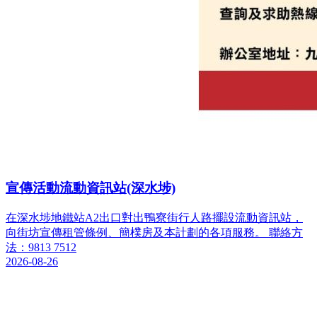
宣傳活動流動資訊站(深水埗)
在深水埗地鐵站A2出口對出鴨寮街行人路擺設流動資訊站，
向街坊宣傳租管條例、簡樸房及本計劃的各項服務。 聯絡方
法：9813 7512
2026-08-26