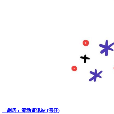
「劏房」流动资讯站 (湾仔)