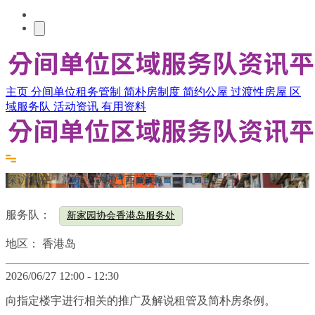
主页
分间单位租务管制
简朴房制度
简约公屋
过渡性房屋
区
域服务队
活动资讯
有用资料
探访潜在「劏房」大厦 (西湾河)
服务队：
新家园协会香港岛服务处
地区：
香港岛
2026/06/27 12:00 - 12:30
向指定楼宇进行相关的推广及解说租管及简朴房条例
。