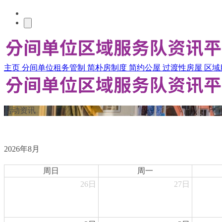
主页
分间单位租务管制
简朴房制度
简约公屋
过渡性房屋
区域
活动资讯
2026年8月
周日
周一
26日
27日