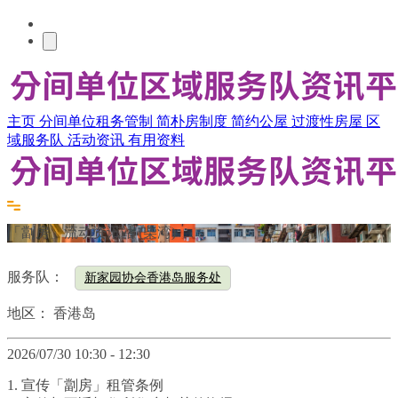
主页
分间单位租务管制
简朴房制度
简约公屋
过渡性房屋
区
域服务队
活动资讯
有用资料
「劏房」流动资讯站 (柴湾)
服务队：
新家园协会香港岛服务处
地区：
香港岛
2026/07/30 10:30 - 12:30
1. 宣传「劏房」租管条例