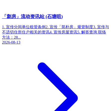
「劏房」流动资讯站 (石塘咀)
1. 宣传分间单位租管条例2. 宣传「简朴房」规管制度3. 宣传与
不适切住所住户相关的资讯4. 宣传房屋资讯5. 解答查询 联络
方法：28...
2026-08-13