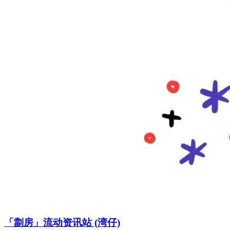
「劏房」流动资讯站 (湾仔)