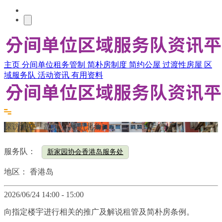
主页
分间单位租务管制
简朴房制度
简约公屋
过渡性房屋
区
域服务队
活动资讯
有用资料
探访潜在「劏房」大厦(北角)
服务队：
新家园协会香港岛服务处
地区：
香港岛
2026/06/24 14:00 - 15:00
向指定楼宇进行相关的推广及解说租管及简朴房条例
。