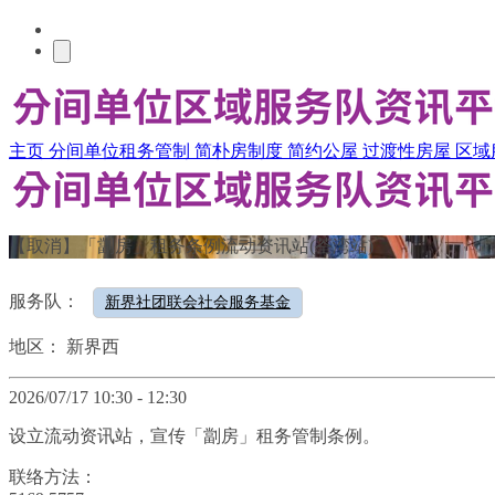
主页
分间单位租务管制
简朴房制度
简约公屋
过渡性房屋
区域
【取消】「劏房」租务条例流动资讯站(荃湾站)
服务队：
新界社团联会社会服务基金
地区：
新界西
2026/07/17 10:30 - 12:30
设立流动资讯站，宣传「劏房」租务管制条例。
联络方法：