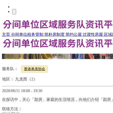
主页
分间单位租务管制
简朴房制度
简约公屋
过渡性房屋
区域
「劏房」家庭关怀探访活动(深水埗)
服务队：
香港单亲协会
地区：
九龙西（2）
2026/06/11 18:00 - 19:30
在探访中，关心「劏房」家庭的生活情况，向他们介绍「劏房
联络方法：