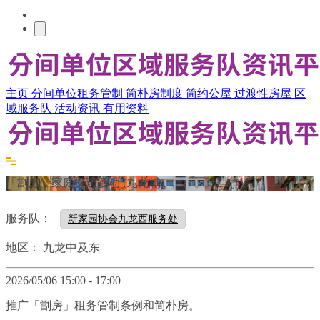
主页
分间单位租务管制
简朴房制度
简约公屋
过渡性房屋
区
域服务队
活动资讯
有用资料
「劏房」家庭探访活动 (九龙城)
服务队：
新家园协会九龙西服务处
地区：
九龙中及东
2026/05/06 15:00 - 17:00
推广「劏房」租务管制条例和简朴房。