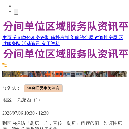
主页
分间单位租务管制
简朴房制度
简约公屋
过渡性房屋
区
域服务队
活动资讯
有用资料
家访(油尖旺区)
服务队：
油尖旺民生关注会
地区：
九龙西（1）
2026/07/06 10:30 - 12:30
到区内探访「劏房」户，宣传「劏房」租管条例、过渡性房