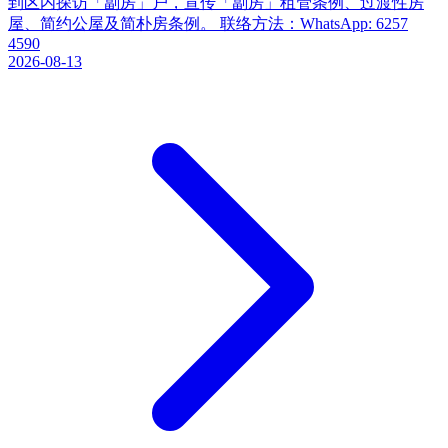
到区内探访「劏房」户，宣传「劏房」租管条例、过渡性房
屋、简约公屋及简朴房条例。 联络方法：WhatsApp: 6257
4590
2026-08-13