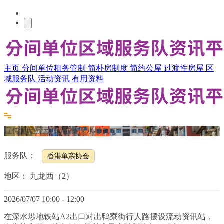
主页
分间单位租务管制
简朴房制度
简约公屋
过渡性房屋
区
域服务队
活动资讯
有用资料
宣传活动流动资讯站(深水埗)
服务队：
香港单亲协会
地区：
九龙西（2）
2026/07/07 10:00 - 12:00
在深水埗地铁站A2出口对出鸭寮街行人路摆设流动资讯站，