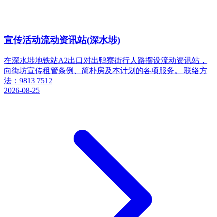
宣传活动流动资讯站(深水埗)
在深水埗地铁站A2出口对出鸭寮街行人路摆设流动资讯站，
向街坊宣传租管条例、简朴房及本计划的各项服务。 联络方
法：9813 7512
2026-08-25