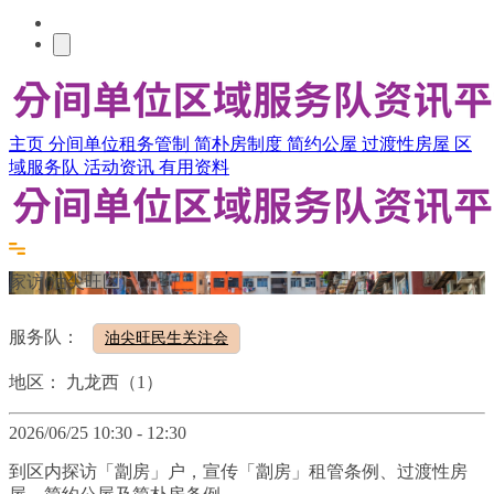
主页
分间单位租务管制
简朴房制度
简约公屋
过渡性房屋
区
域服务队
活动资讯
有用资料
家访(油尖旺区)
服务队：
油尖旺民生关注会
地区：
九龙西（1）
2026/06/25 10:30 - 12:30
到区内探访「劏房」户，宣传「劏房」租管条例、过渡性房