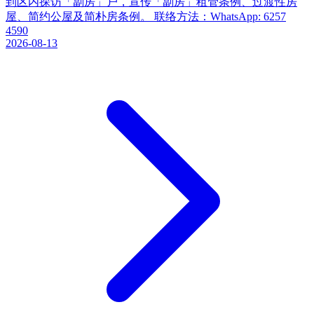
到区内探访「劏房」户，宣传「劏房」租管条例、过渡性房
屋、简约公屋及简朴房条例。 联络方法：WhatsApp: 6257
4590
2026-08-13