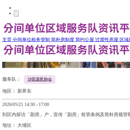
主页
分间单位租务管制
简朴房制度
简约公屋
过渡性房屋
区域
「劏房」住户家访(大埔)
服务队：
沙田居民协会
地区：
新界东
2026/05/21 14:30 - 17:00
到区内探访「劏房」户，宣传「劏房」租管条例及简朴房规管
地址：
大埔区