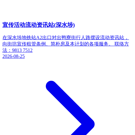
宣传活动流动资讯站(深水埗)
在深水埗地铁站A2出口对出鸭寮街行人路摆设流动资讯站，
向街坊宣传租管条例、简朴房及本计划的各项服务。 联络方
法：9813 7512
2026-08-25