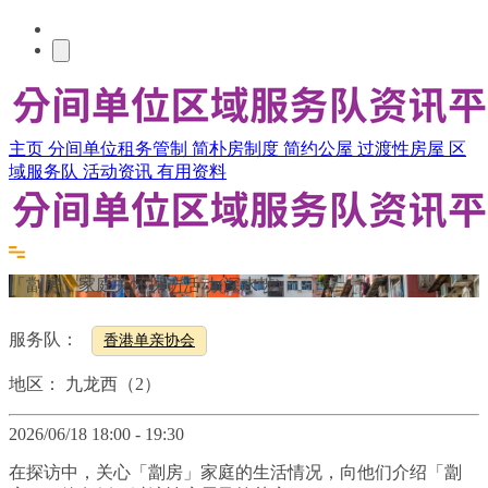
主页
分间单位租务管制
简朴房制度
简约公屋
过渡性房屋
区
域服务队
活动资讯
有用资料
「劏房」家庭关怀探访活动(深水埗)
服务队：
香港单亲协会
地区：
九龙西（2）
2026/06/18 18:00 - 19:30
在探访中，关心「劏房」家庭的生活情况，向他们介绍「劏