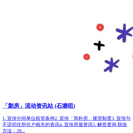
「劏房」流动资讯站 (石塘咀)
1. 宣传分间单位租管条例2. 宣传「简朴房」规管制度3. 宣传与
不适切住所住户相关的资讯4. 宣传房屋资讯5. 解答查询 联络
方法：28...