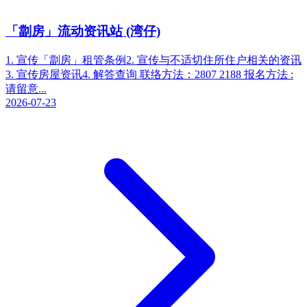
「劏房」流动资讯站 (湾仔)
1. 宣传「劏房」租管条例2. 宣传与不适切住所住户相关的资讯
3. 宣传房屋资讯4. 解答查询 联络方法：2807 2188 报名方法 :
请留意...
2026-07-23