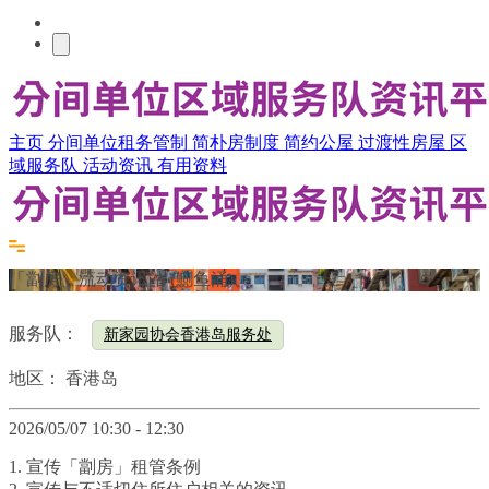
主页
分间单位租务管制
简朴房制度
简约公屋
过渡性房屋
区
域服务队
活动资讯
有用资料
「劏房」流动资讯站 (鰂鱼涌)
服务队：
新家园协会香港岛服务处
地区：
香港岛
2026/05/07 10:30 - 12:30
1. 宣传「劏房」租管条例